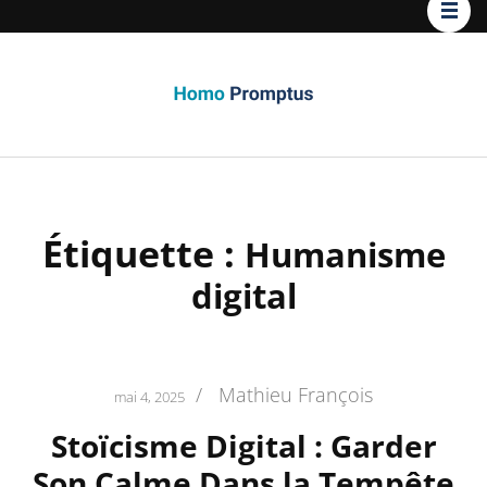
Homo
Promptus
Étiquette :
Humanisme
digital
/
Mathieu François
mai 4, 2025
Stoïcisme Digital : Garder
Son Calme Dans la Tempête