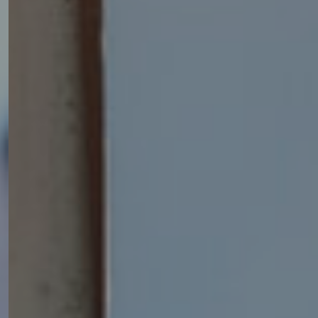
pas en mois.
PASSEZ À L'I.A.CTION!